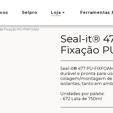
ivos
Selpro
Loja
Ferramentas 
 de Fixação PU-FIXFOAM
Seal-it® 
Fixação 
Seal-it® 477 PU-FIXFOA
durável e pronta para u
colagem/montagem de ma
isolantes, tanto em amb
Unidades por palete:
- 672 Lata de 750ml