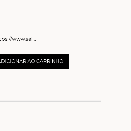
s://www.selpro.pt/privacy
ADICIONAR AO CARRINHO
a